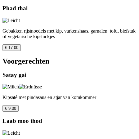
Phad thai
Gebakken rijstnoedels met kip, varkenshaas, garnalen, tofu, biefstuk
of vegetarische kipstuckjes
€ 17.00
Voorgerechten
Satay gai
Kipsaté met pindasaus en atjar van komkommer
€ 9.00
Laab moo thod