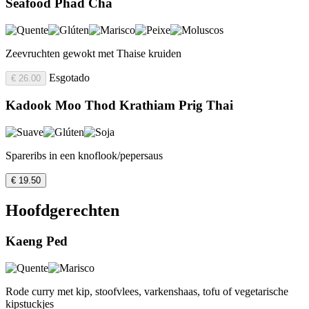
Seafood Phad Cha
Zeevruchten gewokt met Thaise kruiden
Esgotado
€ 26.00
Kadook Moo Thod Krathiam Prig Thai
Spareribs in een knoflook/pepersaus
€ 19.50
Hoofdgerechten
Kaeng Ped
Rode curry met kip, stoofvlees, varkenshaas, tofu of vegetarische
kipstuckjes