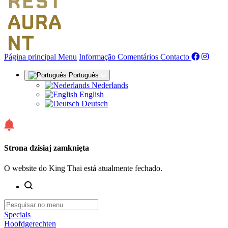
(actual)
Página principal
Menu
Informação
Comentários
Contacto
Português
Nederlands
English
Deutsch
Strona dzisiaj zamknięta
O website do King Thai está atualmente fechado.
Specials
Hoofdgerechten