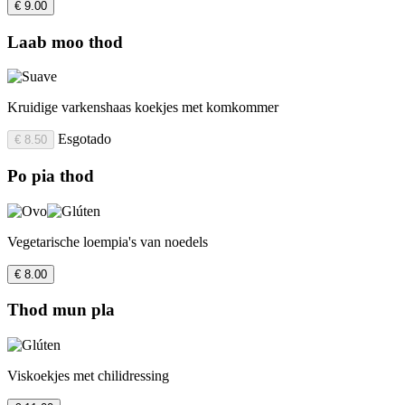
€ 9.00
Laab moo thod
Kruidige varkenshaas koekjes met komkommer
Esgotado
€ 8.50
Po pia thod
Vegetarische loempia's van noedels
€ 8.00
Thod mun pla
Viskoekjes met chilidressing